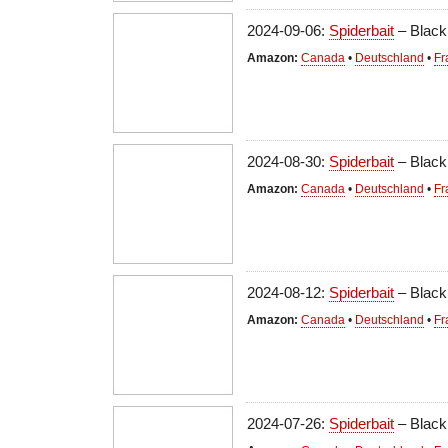
2024-09-06:
Spiderbait
– Black 
Amazon:
Canada
•
Deutschland
•
Fr
2024-08-30:
Spiderbait
– Black 
Amazon:
Canada
•
Deutschland
•
Fr
2024-08-12:
Spiderbait
– Black 
Amazon:
Canada
•
Deutschland
•
Fr
2024-07-26:
Spiderbait
– Black 