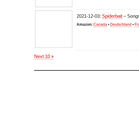
2021-12-03:
Spiderbait
– Songs
Amazon:
Canada
•
Deutschland
•
Fr
Next 10 »